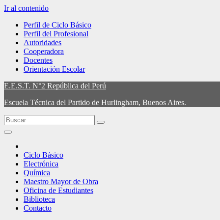
Ir al contenido
Perfil de Ciclo Básico
Perfil del Profesional
Autoridades
Cooperadora
Docentes
Orientación Escolar
E.E.S.T. N°2 República del Perú
Escuela Técnica del Partido de Hurlingham, Buenos Aires.
Ciclo Básico
Electrónica
Química
Maestro Mayor de Obra
Oficina de Estudiantes
Biblioteca
Contacto