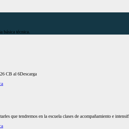
a básica técnica.
 CB al 6Descarga
ca
tarles que tendremos en la escuela clases de acompañamiento e inten
ca