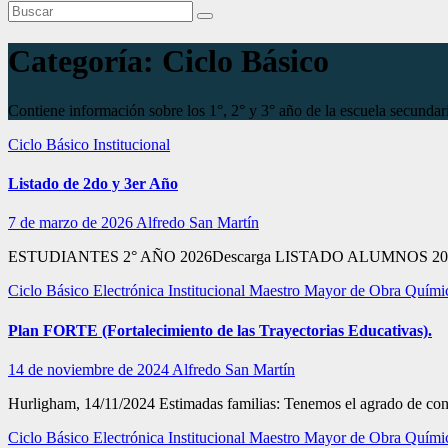
Categoría:
Ciclo Básico
Contiene información sobre los 1°, 2° y 3° año de la escuela secundari
Ciclo Básico
Institucional
Listado de 2do y 3er Año
7 de marzo de 2026
Alfredo San Martín
ESTUDIANTES 2° AÑO 2026Descarga LISTADO ALUMNOS 2026
Ciclo Básico
Electrónica
Institucional
Maestro Mayor de Obra
Quími
Plan FORTE (Fortalecimiento de las Trayectorias Educativas).
14 de noviembre de 2024
Alfredo San Martín
Hurligham, 14/11/2024 Estimadas familias: Tenemos el agrado de con
Ciclo Básico
Electrónica
Institucional
Maestro Mayor de Obra
Quími