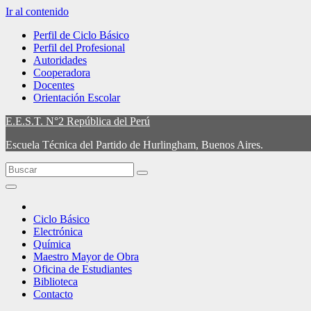
Ir al contenido
Perfil de Ciclo Básico
Perfil del Profesional
Autoridades
Cooperadora
Docentes
Orientación Escolar
E.E.S.T. N°2 República del Perú
Escuela Técnica del Partido de Hurlingham, Buenos Aires.
Ciclo Básico
Electrónica
Química
Maestro Mayor de Obra
Oficina de Estudiantes
Biblioteca
Contacto